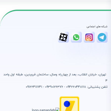
شبکه های اجتماعی
تهران، خیابان انقلاب، بعد از چهارراه وصال، ساختمان فروردین، طبقه اول واحد
4
تلفن پشتیبانی: 09422044878 - 09390126376 - 09122411741