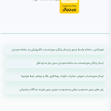
لیموتکس، سامانه واسط صدور و ارسال رایگان صورتحساب الکترونیکی به سامانه مودیان
ارسال رایگان صورتحساب به سامانه مودیان بدون نیاز به نرم افزار
ارسال صورتحساب فروش، صادرات، قرارداد پیمانکاری ،طلا و جواهر، بلیط هواپیما
پلن های بدون محدودیت زمانی و محدودیت مودی بدون هزینه جداگانه پشتیبانی