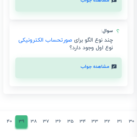
مشاهده جواب
سوال:
چند نوع الگو برای
صورتحساب الکترونیکی
نوع اول وجود دارد؟
مشاهده جواب
40
39
38
37
36
35
34
33
32
31
30