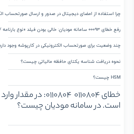
چرا استفاده از امضای دیجیتال در صدور و ارسال صورتحساب ا
رفع خطای 00093 سامانه مودیان: خالی بودن فیلد «نوع بارنامه / نوع حمل» در الگوی بارنامه | دلیل خطای 00093 : فیلد «نوع بارنامه/نوع حمل» خالی است. در الگوی صورتحساب بارنامه چیست؟
چند وضعیت برای صورتحساب‌ الکترونیکی در کارپوشه وجود دارد
نحوه دریافت شناسه یکتای حافظه مالیاتی چیست؟
HSM چیست؟
است. در سامانه مودیان چیست؟