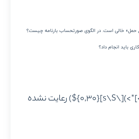
ری باید انجام داد؟
خطای ۰۱۱۰۸۰۴ 0110804: در مقدار وارد شده در فیلد «یادداشت 1» الگو(^(?!.*<[^>]*>)[\s\S]{0,30}$) رعایت نشده