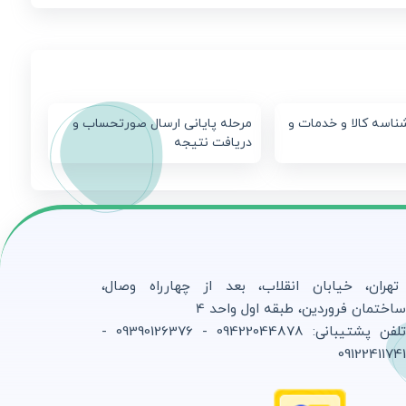
ناسه کالا و خدمات و
مرحله پایانی ارسال صورتحساب و
دریافت نتیجه
تهران، خیابان انقلاب، بعد از چهارراه وصال،
اختمان فروردین، طبقه اول واحد 4
تلفن پشتیبانی: 09422044878 - 09390126376 -
0912241174