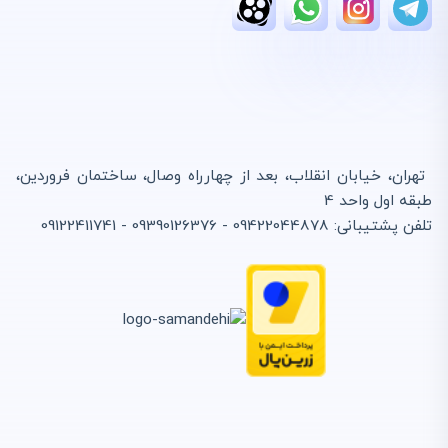
تهران، خیابان انقلاب، بعد از چهارراه وصال، ساختمان فروردین،
طبقه اول واحد 4
تلفن پشتیبانی: 09422044878 - 09390126376 - 09122411741