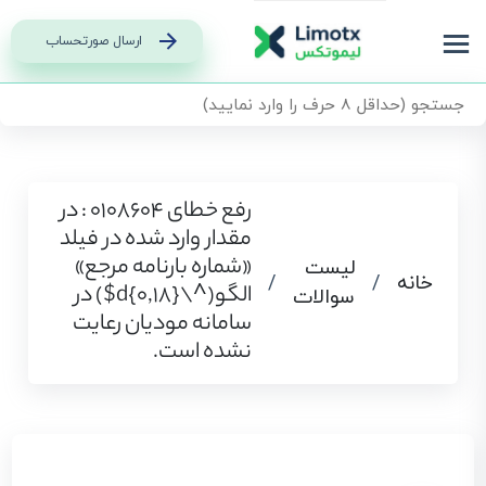
ارسال صورتحساب
رفع خطای 0108604 : در
مقدار وارد شده در فیلد
«شماره بارنامه مرجع»
لیست
خانه
/
/
الگو(^\d{0,18}$) در
سوالات
سامانه مودیان رعایت
نشده است.