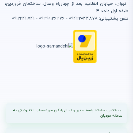
تهران، خیابان انقلاب، بعد از چهارراه وصال، ساختمان فروردین،
طبقه اول واحد 4
تلفن پشتیبانی: 09422044878 - 09390126376 - 09122411741
لیموتکس، سامانه واسط صدور و ارسال رایگان صورتحساب الکترونیکی به
سامانه مودیان