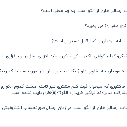
 می پذیرد؟
سامانه مودیان از کجا قابل دسترس است؟
اهی الکترونیکی توکن سخت افزاری، ماژول نرم افزاری یا HSM اخذ و استفاده شود؟
ه مودیان چه تفاوتی دارد؟ نکات صدور و ارسال صورتحساب الکترونی
 فاکتوری که میخوام ثبت کنم مشتری غیر ثابت هست کدوم الگو رو ب
اگیر خریدار» الگو(^\d{11}$) رعایت نشده است.