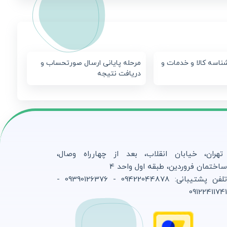
ناسه کالا و خدمات و
مرحله پایانی ارسال صورتحساب و
دریافت نتیجه
تهران، خیابان انقلاب، بعد از چهارراه وصال،
اختمان فروردین، طبقه اول واحد 4
تلفن پشتیبانی: 09422044878 - 09390126376 -
0912241174