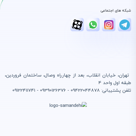
شبکه های اجتماعی
تهران، خیابان انقلاب، بعد از چهارراه وصال، ساختمان فروردین،
طبقه اول واحد 4
تلفن پشتیبانی: 09422044878 - 09390126376 - 09122411741