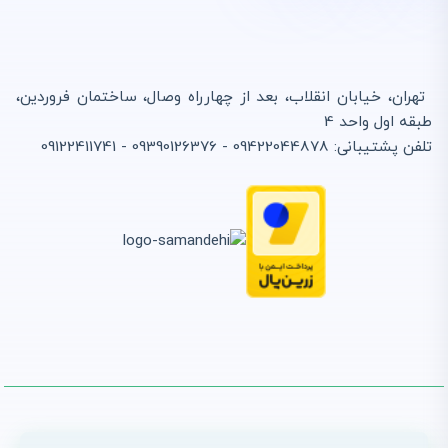
تهران، خیابان انقلاب، بعد از چهارراه وصال، ساختمان فروردین،
طبقه اول واحد 4
تلفن پشتیبانی: 09422044878 - 09390126376 - 09122411741