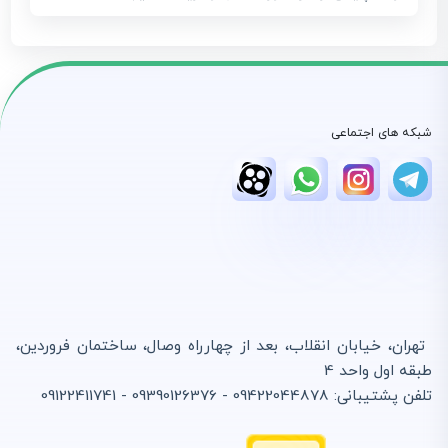
شبکه های اجتماعی
تهران، خیابان انقلاب، بعد از چهارراه وصال، ساختمان فروردین،
طبقه اول واحد 4
تلفن پشتیبانی: 09422044878 - 09390126376 - 09122411741