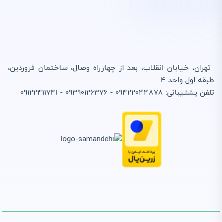
تهران، خیابان انقلاب، بعد از چهارراه وصال، ساختمان فروردین،
طبقه اول واحد 4
تلفن پشتیبانی: 09422044878 - 09390126376 - 09122411741