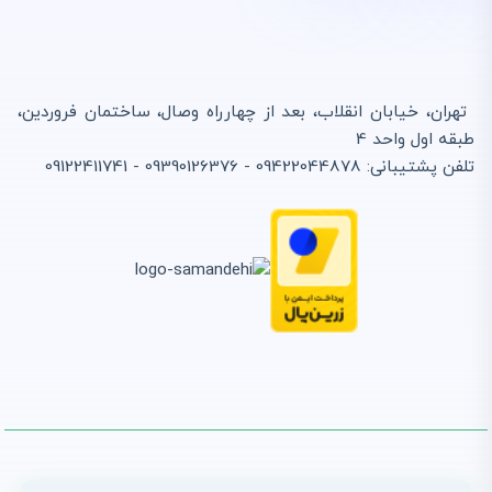
تهران، خیابان انقلاب، بعد از چهارراه وصال، ساختمان فروردین،
طبقه اول واحد 4
تلفن پشتیبانی: 09422044878 - 09390126376 - 09122411741