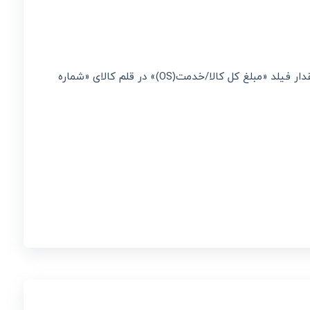
خطای 02059 : مقدار فیلد مبلغ کل کالا و خدمت از لحاظ قواعد محاسباتی و منطقی معتبر نمی باشد و صورتحساب معتبر نیست. یا مقدار فیلد «مبلغ کل کالا/خدمت(OS)» در قلم کالای «شماره