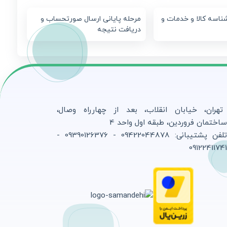
ناسه کالا و خدمات و
مرحله پایانی ارسال صورتحساب و
دریافت نتیجه
تهران، خیابان انقلاب، بعد از چهارراه وصال،
اختمان فروردین، طبقه اول واحد 4
تلفن پشتیبانی: 09422044878 - 09390126376 -
0912241174