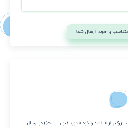
 متناسب با حجم ارسال شما
راه حل خطای 0104105 : در مقدار وارد شده‌ی فیلد «مبلغ قبل از تخفیف(ES)» حداقل مقدار مطلق رعایت نشده است. (مقدار وارد شده باید بزرگتر از 0 باشد و خود 0 مورد قبول نیست)) در ارسال