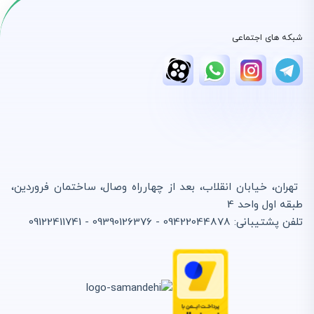
شبکه های اجتماعی
تهران، خیابان انقلاب، بعد از چهارراه وصال، ساختمان فروردین،
طبقه اول واحد 4
تلفن پشتیبانی: 09422044878 - 09390126376 - 09122411741