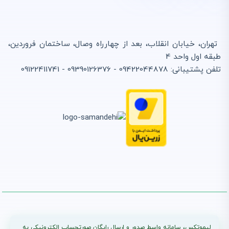
تهران، خیابان انقلاب، بعد از چهارراه وصال، ساختمان فروردین،
طبقه اول واحد 4
تلفن پشتیبانی: 09422044878 - 09390126376 - 09122411741
لیموتکس، سامانه واسط صدور و ارسال رایگان صورتحساب الکترونیکی به