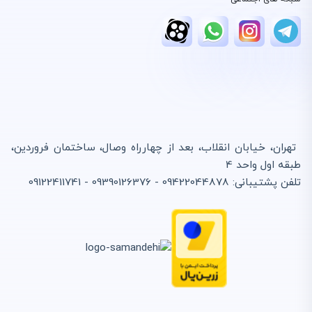
تهران، خیابان انقلاب، بعد از چهارراه وصال، ساختمان فروردین،
طبقه اول واحد 4
تلفن پشتیبانی: 09422044878 - 09390126376 - 09122411741