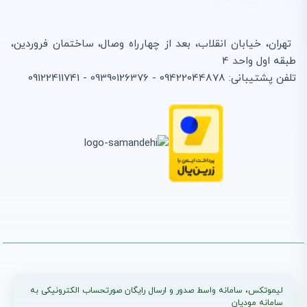
تهران، خیابان انقلاب، بعد از چهارراه وصال، ساختمان فروردین،
طبقه اول واحد 4
تلفن پشتیبانی: 09422044878 - 09390126376 - 09122411741
لیموتکس، سامانه واسط صدور و ارسال رایگان صورتحساب الکترونیکی به
سامانه مودیان