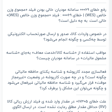
رفع خطای 00069 سامانه مودیان: خالی بودن فیلد «مجموع وزن
خالص (WES) | خطای 00069 : فیلد «مجموع وزن خالص (WES)»
خالی است. به چه دلیل است؟
در خصوص واردات کالا، صدور و ارسال صورتحساب الکترونیکی
توسط چه‌کسی و چگونه انجام می‌شود؟
عواقب استفاده از «شناسه کالا/خدمت معاف» به‌جای «شناسه
مشمول مالیات» در سامانه مودیان چیست؟
فعالسازی مجدد کارپوشه و شناسه یکتای حافظه مالیاتی
چگونه است؟ و در چه صورت کارپوشه در وضعیت «غیرمجاز
موقت» قرار می‌گیرد و شناسه حافظه مالیاتی غیرفعال می‌شود
و چگونه می‌توان این مشکل را برطرف کرد؟
علت خطای 017305 :در مقدار وارد شده ی فیلد ارزش ریالی کالا
(RV) حداقل مقدار مطلق رعایت نشده است. در ارسال الگوی