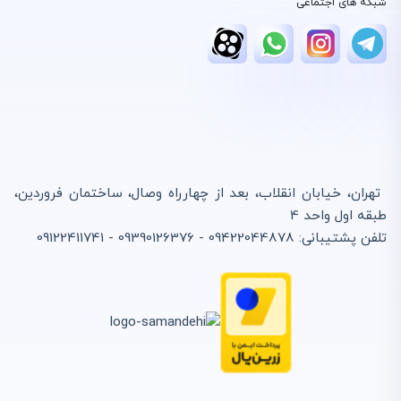
شبکه های اجتماعی
تهران، خیابان انقلاب، بعد از چهارراه وصال، ساختمان فروردین،
طبقه اول واحد 4
تلفن پشتیبانی: 09422044878 - 09390126376 - 09122411741