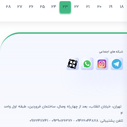
28
27
26
25
24
23
22
21
20
19
18
شبکه های اجتماعی
تهران، خیابان انقلاب، بعد از چهارراه وصال، ساختمان فروردین، طبقه اول واحد
4
تلفن پشتیبانی: 09422044878 - 09390126376 - 09122411741