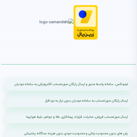
لیموتکس، سامانه واسط صدور و ارسال رایگان صورتحساب الکترونیکی به سامانه مودیان
ارسال رایگان صورتحساب به سامانه مودیان بدون نیاز به نرم افزار
ارسال صورتحساب فروش، صادرات، قرارداد پیمانکاری ،طلا و جواهر، بلیط هواپیما
پلن های بدون محدودیت زمانی و محدودیت مودی بدون هزینه جداگانه پشتیبانی