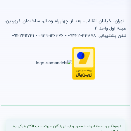
تهران، خیابان انقلاب، بعد از چهارراه وصال، ساختمان فروردین،
طبقه اول واحد 4
تلفن پشتیبانی: 09422044878 - 09390126376 - 09122411741
لیموتکس، سامانه واسط صدور و ارسال رایگان صورتحساب الکترونیکی به