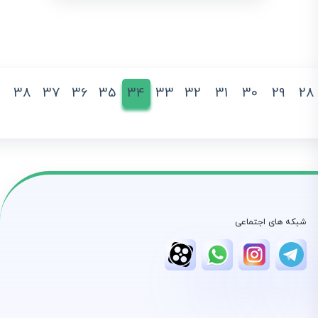
38
37
36
35
34
33
32
31
30
29
28
شبکه های اجتماعی