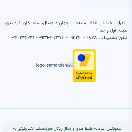
تهران، خیابان انقلاب، بعد از چهارراه وصال، ساختمان فروردین،
طبقه اول واحد 4
تلفن پشتیبانی: 09422044878 - 09390126376 - 09122411741
لیموتکس، سامانه واسط صدور و ارسال رایگان صورتحساب الکترونیکی به