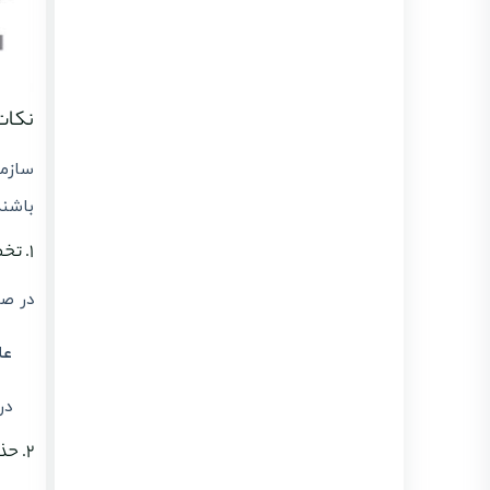
نکات
باشند
۱. تخصیص دسترسی شعب
در صو
عل
در
۲. حذف نقش‌ها