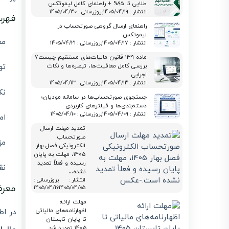
طلایی تا ۹۵% + راهنمای کامل لیموتکس
انتشار : 1405/04/19
بروزرسانی : 1405/04/30
فهرس
راهنمای ارسال گروهی صورتحساب در
لیموتکس
مع
انتشار : 1405/04/17
بروزرسانی : 1405/04/21
ماده ۱۳۹ قانون مالیات‌های مستقیم چیست؟
تو
بررسی کامل معافیت‌ها، تبصره‌ها و نکات
اجرایی
انتشار : 1405/04/13
بروزرسانی : 1405/04/13
نک
جستجوی صورتحساب‌ها در سامانه مودیان؛
دسته‌بندی‌ها و فیلترهای کاربردی
انتشار : 1405/04/09
بروزرسانی : 1405/04/10
امک
تمدید مهلت ارسال
صورتحساب
مز
الکترونیکی فصل بهار
1405، مهلت به پایان
رسیده و فعلاً تمدید
نق
نشده…
انتشار :
بروزرسانی :
معرف
1405/04/16
1405/04/05
مهلت ارائه
اظهارنامه‌های مالیاتی
در اطلاعیه شمار
تا پایان تابستان
1405 تمدید شد