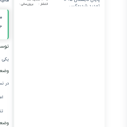
لیاتی
بروزرسانی :
انتشار :
1405/04/31
1405/04/02
حذف فاکتور کاغذی
:
از تیر ۱۴۰۵ | راهنمای
ارسال صورتحساب

الکترونیکی با
لیموتکس
بروزرسانی :
انتشار :
1405/04/06
1405/03/30
دیان
معافیت ارزش
افزوده برای
ه ۳۲،
قراردادهای مهندسین
مشاور پایان یافت
قبلی
بروزرسانی :
انتشار :
1405/04/21
1405/03/27
دیان:
سقف معافیت‌ها و
نرخ مؤثر مالیاتی در
بودجه ۱۴۰۵؛ راهنمای
شت
جامع برای مودیان
لیموتکس
بروزرسانی :
انتشار :
ود
1405/03/23
1405/03/23
استعلام گواهی
جدید
ارزش افزوده شرکت