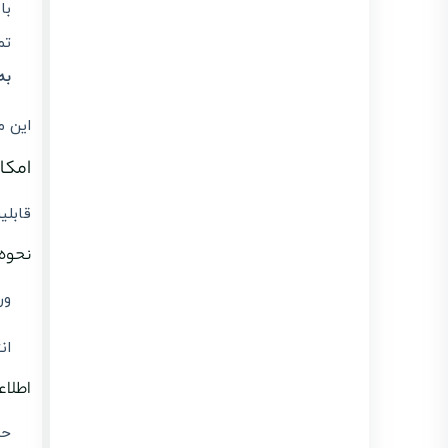
با
تم
به
این م
امکان م
قابلی
نحوه
ور
ان
اطلاع
حد 