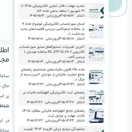
تمدید مهلت دفاتر تجاری الکترونیکی ۱۴۰۵ تا
۳۱ شهریور | سقف بدهی ماده ۱۸۶
انتشار : 1405/05/12
بروزرسانی : 1405/05/12
ارسال صورتحساب الکترونیکی موضوع ماده ۹
در سامانه لیموتکس؛ بررسی قابلیت‌های جدید
یادداشت ۱…
انتشار : 1405/05/08
بروزرسانی : 1405/05/08
آخرین تغییرات دستورالعمل صدور صورتحساب
الکترونی RC_IITP.IS_V7.9 سامانه مودیان |
مجاز
بررسی کام…
انتشار : 1405/05/04
بروزرسانی : 1405/05/04
ماده ۱۶۵ قانون مالیات‌های مستقیم؛ راهنمای
جامع حمایت مالیاتی از مودیان آسیب‌دیده از
سامان
جنگ ا…
انتشار : 1405/04/31
بروزرسانی : 1405/04/31
حال ب
راهنمای ثبت الکترونیکی اظهارنامه مالیات بر
بر ا
ارث
انتشار : 1405/04/27
بروزرسانی : 1405/04/27
شفافی
راهنمای جامع اظهارنامه مالیاتی عملکرد 1405؛
نکات، مهلت و مراحل ثبت
در ای
انتشار : 1405/04/23
بروزرسانی : 1405/04/23
بخشودگی جرایم ارزش افزوده ۱۴۰۴: فرصت
پرداخ