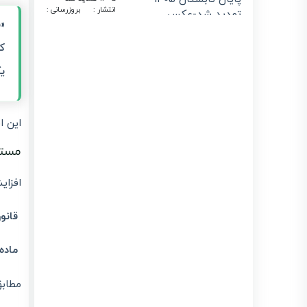
انتشار :
بروزرسانی :
1405/04/31
1405/04/02
حذف فاکتور کاغذی
از تیر ۱۴۰۵ | راهنمای
ارسال صورتحساب
یک
الکترونیکی با
لیموتکس
انتشار :
بروزرسانی :
1405/04/06
1405/03/30
این ا
معافیت ارزش
افزوده برای
مستند ق
قراردادهای مهندسین
مشاور پایان یافت
انتشار :
بروزرسانی :
افزای
1405/04/21
1405/03/27
سقف معافیت‌ها و
نرخ مؤثر مالیاتی در
قانون ب
بودجه ۱۴۰۵؛ راهنمای
جامع برای مودیان
لیموتکس
ماده (۷) قانون مالیات بر 
انتشار :
بروزرسانی :
1405/03/23
1405/03/23
مطابق
استعلام گواهی
ارزش افزوده شرکت