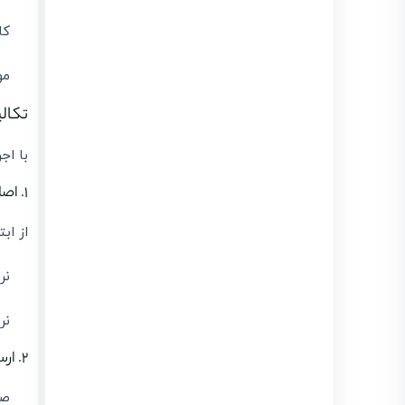
کا
موا
تکالیف
با اج
۱. اصلاح نرخ در صدور صورتحساب
از ابتد
نر
نرخ ۹٪ دی
۲. ارسال صحیح صورتحساب به سامانه مودیان
صو