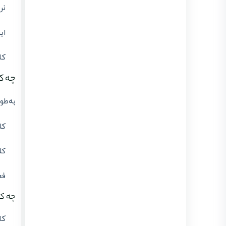
و اشخاص حقیقی |
نرخ ع
آموزش کامل سامانه
evat
انتشار :
بروزرسانی :
ای
1405/03/19
1405/03/19
معافیت مالیاتی بند (ل) ماده ۱۳۹ در سال 1405 و نقش
کا
لیموتکس در مدیریت صورتحساب الکترونیکی
انتشار : 1405/03/15
بروزرسانی : 1405/03/15
چه ک
تفاوت گام های پرونده مالیاتی (گام ۱-۴) + ارسال
صورتحساب با لیموتکس
انتشار : 1405/03/11
بروزرسانی : 1405/04/22
به‌طور 
کل
کل
فع
چه کا
کا