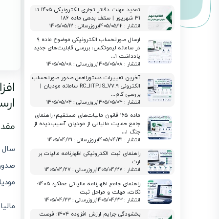
تمدید مهلت دفاتر تجاری الکترونیکی ۱۴۰۵ تا
۳۱ شهریور | سقف بدهی ماده ۱۸۶
انتشار : 1405/05/12
بروزرسانی : 1405/05/12
ارسال صورتحساب الکترونیکی موضوع ماده ۹
در سامانه لیموتکس؛ بررسی قابلیت‌های جدید
یادداشت ۱…
انتشار : 1405/05/08
بروزرسانی : 1405/05/08
آخرین تغییرات دستورالعمل صدور صورتحساب
الکترونی RC_IITP.IS_V7.9 سامانه مودیان |
بررسی کام…
ارس
انتشار : 1405/05/04
بروزرسانی : 1405/05/04
ماده ۱۶۵ قانون مالیات‌های مستقیم؛ راهنمای
جامع حمایت مالیاتی از مودیان آسیب‌دیده از
مقدمه: چ
جنگ ا…
انتشار : 1405/04/31
بروزرسانی : 1405/04/31
سال ۱۴۰۳ را می‌توان یکی از حساس‌ترین سال‌ها در ح
راهنمای ثبت الکترونیکی اظهارنامه مالیات بر
ارث
صدو
انتشار : 1405/04/27
بروزرسانی : 1405/04/27
مودیا
راهنمای جامع اظهارنامه مالیاتی عملکرد 1405؛
نکات، مهلت و مراحل ثبت
انتشار : 1405/04/23
بروزرسانی : 1405/04/23
مالیات بر ارزش افزوده 
بخشودگی جرایم ارزش افزوده ۱۴۰۴: فرصت