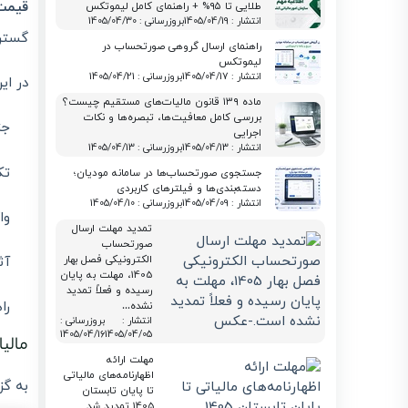
قیمت 
طلایی تا ۹۵% + راهنمای کامل لیموتکس
انتشار : 1405/04/19
بروزرسانی : 1405/04/30
گسترد
راهنمای ارسال گروهی صورتحساب در
لیموتکس
انتشار : 1405/04/17
بروزرسانی : 1405/04/21
در ای
ماده ۱۳۹ قانون مالیات‌های مستقیم چیست؟
بررسی کامل معافیت‌ها، تبصره‌ها و نکات
جز
اجرایی
انتشار : 1405/04/13
بروزرسانی : 1405/04/13
تک
جستجوی صورتحساب‌ها در سامانه مودیان؛
دسته‌بندی‌ها و فیلترهای کاربردی
انتشار : 1405/04/09
بروزرسانی : 1405/04/10
وا
تمدید مهلت ارسال
صورتحساب
آثار ا
الکترونیکی فصل بهار
1405، مهلت به پایان
رسیده و فعلاً تمدید
را
نشده…
انتشار :
بروزرسانی :
1405/04/16
1405/04/05
مالیات بر ارزش
مهلت ارائه
اظهارنامه‌های مالیاتی
به گز
تا پایان تابستان
1405 تمدید شد