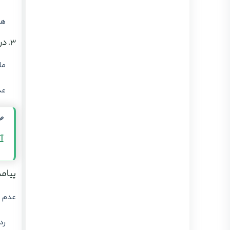
هر
۳. دریافت مالیات از خریدار
ما
عد
آ
پیامده
عدم ر
رد