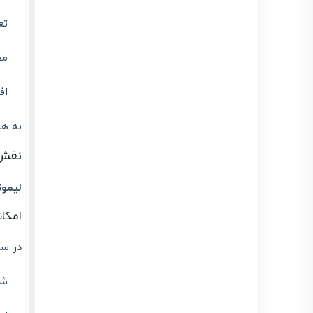
تع
مغ
اف
به هم
نقش س
لیمو
امکانا
در سا
شن