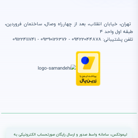
تهران، خیابان انقلاب، بعد از چهارراه وصال، ساختمان فروردین،
طبقه اول واحد 4
تلفن پشتیبانی: 09422044878 - 09390126376 - 09122411741
لیموتکس، سامانه واسط صدور و ارسال رایگان صورتحساب الکترونیکی به