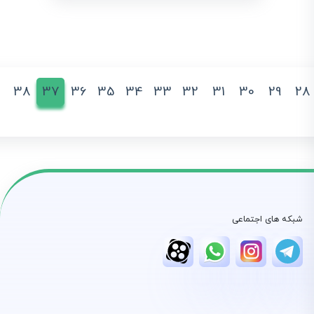
38
37
36
35
34
33
32
31
30
29
28
شبکه های اجتماعی