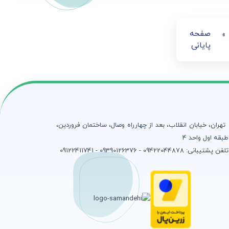
صفحه
»
پایانی
تهران، خیابان انقلاب، بعد از چهارراه وصال، ساختمان فروردین،
طبقه اول واحد 4
تلفن پشتیبانی: 09422044878 - 09390126376 - 09122411741