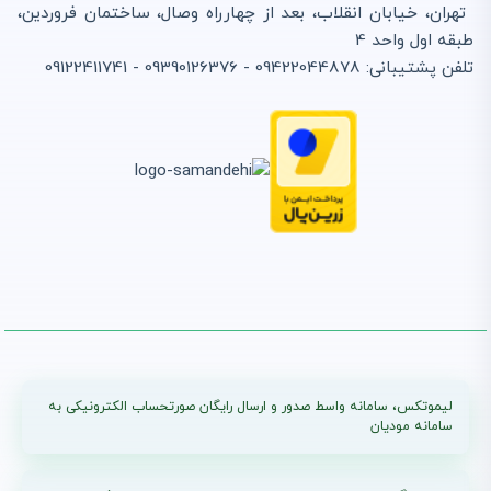
انتشار :
بروزرسانی :
تهران، خیابان انقلاب، بعد از چهارراه وصال، ساختمان فروردین،
1405/03/19
1405/03/19
طبقه اول واحد 4
معافیت مالیاتی بند (ل)
تلفن پشتیبانی: 09422044878 - 09390126376 - 09122411741
ماده ۱۳۹ در سال 1405 و
نقش لیموتکس در مدیریت
صورتحساب الکترونیکی
انتشار :
بروزرسانی :
1405/03/15
1405/03/15
تفاوت گام های پرونده مالیاتی (گام ۱-۴) + ارسال صورتحساب با لیموتکس
انتشار : 1405/03/11
بروزرسانی : 1405/04/22
لیموتکس، سامانه واسط صدور و ارسال رایگان صورتحساب الکترونیکی به
سامانه مودیان