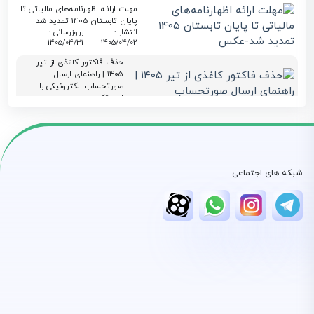
مهلت ارائه اظهارنامه‌های مالیاتی تا
پایان تابستان 1405 تمدید شد
انتشار :
بروزرسانی :
1405/04/31
1405/04/02
حذف فاکتور کاغذی از تیر
۱۴۰۵ | راهنمای ارسال
صورتحساب الکترونیکی با
لیموتکس
انتشار :
بروزرسانی :
1405/04/06
1405/03/30
معافیت ارزش افزوده برای
قراردادهای مهندسین مشاور پایان
یافت
شبکه های اجتماعی
انتشار :
بروزرسانی :
1405/04/21
1405/03/27
سقف معافیت‌ها و نرخ مؤثر
مالیاتی در بودجه ۱۴۰۵؛
راهنمای جامع برای مودیان
لیموتکس
انتشار :
بروزرسانی :
1405/03/23
1405/03/23
استعلام گواهی ارزش افزوده
شرکت و اشخاص حقیقی |
آموزش کامل سامانه evat