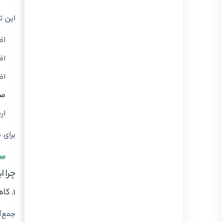
این ت
اظ
اظ
اظ
صد
ار
برای 
سا
چرا 
۱. کاهش فشار زمانی و اداری
جمع‌آ