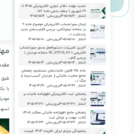
تمدید مهلت دفاتر تجاری الکترونیکی ۱۴۰۵ تا
۳۱ شهریور | سقف بدهی ماده ۱۸۶
انتشار : 1405/05/12
بروزرسانی : 1405/05/12
ارسال صورتحساب الکترونیکی موضوع ماده ۹
در سامانه لیموتکس؛ بررسی قابلیت‌های جدید
یادداشت ۱…
انتشار : 1405/05/08
بروزرسانی : 1405/05/08
آخرین تغییرات دستورالعمل صدور صورتحساب
مهلت 
الکترونی RC_IITP.IS_V7.9 سامانه مودیان |
بررسی کام…
انتشار : 1405/05/04
بروزرسانی : 1405/05/04
مقدم
ماده ۱۶۵ قانون مالیات‌های مستقیم؛ راهنمای
جامع حمایت مالیاتی از مودیان آسیب‌دیده از
طبق ا
جنگ ا…
انتشار : 1405/04/31
بروزرسانی : 1405/04/31
با یک
راهنمای ثبت الکترونیکی اظهارنامه مالیات بر
مودی
ارث
انتشار : 1405/04/27
بروزرسانی : 1405/04/27
تسهیل
راهنمای جامع اظهارنامه مالیاتی عملکرد 1405؛
نکات، مهلت و مراحل ثبت
انتشار : 1405/04/23
بروزرسانی : 1405/04/23
بخشودگی جرایم ارزش افزوده ۱۴۰۴: فرصت