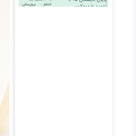
انتشار :
بروزرسانی :
1405/04/31
1405/04/02
حذف فاکتور کاغذی
از تیر ۱۴۰۵ | راهنمای
ارسال صورتحساب
الکترونیکی با
لیموتکس
انتشار :
بروزرسانی :
1405/04/06
1405/03/30
معافیت ارزش
افزوده برای
قراردادهای مهندسین
مشاور پایان یافت
انتشار :
بروزرسانی :
1405/04/21
1405/03/27
سقف معافیت‌ها و
نرخ مؤثر مالیاتی در
بودجه ۱۴۰۵؛ راهنمای
جامع برای مودیان
لیموتکس
انتشار :
بروزرسانی :
1405/03/23
1405/03/23
استعلام گواهی
ارزش افزوده شرکت