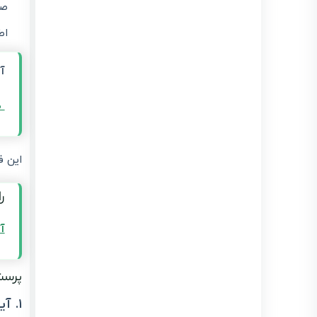
صو
اط
آ
ص
این ف
ر
آ
پرسش
۱. آیا مهلت ارائه اظهارنامه مالیاتی ۱۴۰۵ تمدید شده است؟