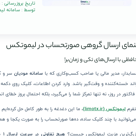
تاریخ بروزرسانی : 1405/04/21
توسط : سامانه لی
نمای ارسال گروهی صورتحساب در لیموتکس
فظی با ارسال‌های تکی و زمان‌بر!
ابدار، مدیر مالی یا صاحب کسب‌وکاری که با
سامانه مودیان
سر و کا
اند خسته‌کننده و وقت‌گیر باشد. وارد کردن اطلاعات، کلیک روی دکمه ا
 فاکتور در روز، نه تنها تمرکز شما را می‌گیرد، بلکه احتمال بروز خطای 
تفرم
لیموتکس (limotx.ir)
، ما این دغدغه را به طور کامل حل کرده‌ایم.
ی‌توانید با چند کلیک ساده، ده‌ها صورتحساب را به صورت یکجا و همز
بزرگ‌ترین مزیت لیموتکس چیست؟
هیچ تفاوتی در سرعت ارسال ۱ صورتحساب یا ۵۰ صورتحساب وجود ندارد!