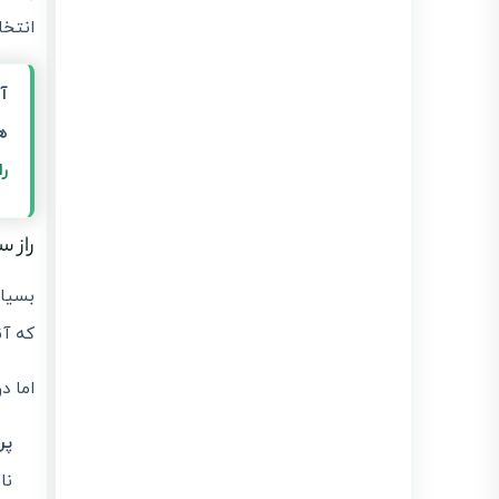
انتخا
آ
هم
ر
راز سرعت ل
که آن
اما د
پردا
ناهمگام (Async)، 