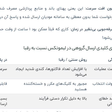
ون افت سرعت:
خواست شما بدون معطلی به سامانه مودیان ارسال شده و پاسخ آن در
فه‌جویی بی‌نظیر در زمان:
کاری که قبلاً ممکن بود ۱
‌شود!
ای کلیدی ارسال گروهی در لیموتکس نسبت به رقبا
گی
روش سنتی / رقبا
در پ
ت عملیات
با افزایش تعداد فاکتورها، کندی شدید ایجاد
سرعت ارسال ۵۰ فاک
می‌شود
لت انتخاب
مجبور به کلیک‌های مکرر و خسته‌کننده
قابلیت
هستید
د خطای
بالا به دلیل تکرار دستی فرآیند
بسیا
نی
ارسا