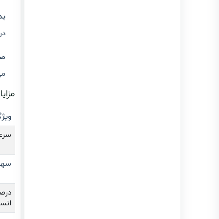
بد
در
صر
می
مزای
ویژ
سرع
سهو
درص
انسا