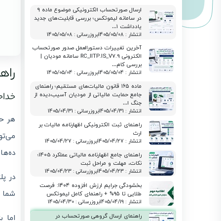
ارسال صورتحساب الکترونیکی موضوع ماده ۹
در سامانه لیموتکس؛ بررسی قابلیت‌های جدید
یادداشت ۱…
انتشار : 1405/05/08
بروزرسانی : 1405/05/08
آخرین تغییرات دستورالعمل صدور صورتحساب
الکترونی RC_IITP.IS_V7.9 سامانه مودیان |
بررسی کام…
راه
انتشار : 1405/05/04
بروزرسانی : 1405/05/04
ماده ۱۶۵ قانون مالیات‌های مستقیم؛ راهنمای
خداحا
جامع حمایت مالیاتی از مودیان آسیب‌دیده از
جنگ ا…
انتشار : 1405/04/31
بروزرسانی : 1405/04/31
هر حس
راهنمای ثبت الکترونیکی اظهارنامه مالیات بر
ارث
می‌تو
انتشار : 1405/04/27
بروزرسانی : 1405/04/27
ده‌ها
راهنمای جامع اظهارنامه مالیاتی عملکرد 1405؛
نکات، مهلت و مراحل ثبت
انتشار : 1405/04/23
بروزرسانی : 1405/04/23
در پل
بخشودگی جرایم ارزش افزوده ۱۴۰۴: فرصت
شما م
طلایی تا ۹۵% + راهنمای کامل لیموتکس
انتشار : 1405/04/19
بروزرسانی : 1405/04/30
راهنمای ارسال گروهی صورتحساب در
اما 