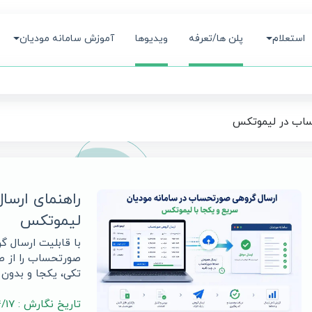
استعلام
پلن ها/تعرفه
ویدیوها
آموزش سامانه مودیان
ساب در لیموتکس
راهنمای ارسا
لیموتکس
صورتحساب را از ص
تکی، یکجا و بدون 
تاریخ نگارش : 1405/04/17