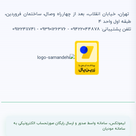
تهران، خیابان انقلاب، بعد از چهارراه وصال، ساختمان فروردین،
طبقه اول واحد 4
تلفن پشتیبانی: 09422044878 - 09390126376 - 09122411741
لیموتکس، سامانه واسط صدور و ارسال رایگان صورتحساب الکترونیکی به
سامانه مودیان