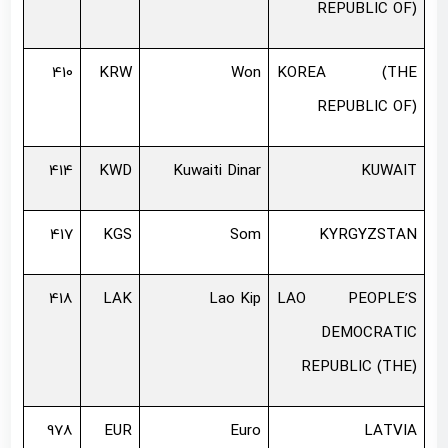
REPUBLIC OF)
410
KRW
Won
KOREA (THE
REPUBLIC OF)
414
KWD
Kuwaiti Dinar
KUWAIT
417
KGS
Som
KYRGYZSTAN
418
LAK
Lao Kip
LAO PEOPLE’S
DEMOCRATIC
REPUBLIC (THE)
978
EUR
Euro
LATVIA