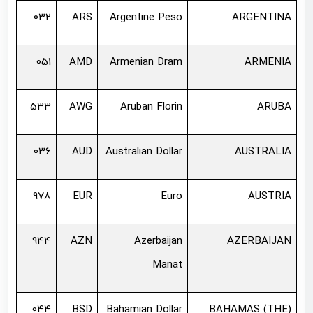
032
ARS
Argentine Peso
ARGENTINA
051
AMD
Armenian Dram
ARMENIA
533
AWG
Aruban Florin
ARUBA
036
AUD
Australian Dollar
AUSTRALIA
978
EUR
Euro
AUSTRIA
944
AZN
Azerbaijan
AZERBAIJAN
Manat
044
BSD
Bahamian Dollar
BAHAMAS (THE)