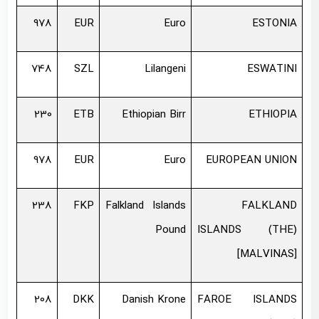
978
EUR
Euro
ESTONIA
748
SZL
Lilangeni
ESWATINI
230
ETB
Ethiopian Birr
ETHIOPIA
978
EUR
Euro
EUROPEAN UNION
238
FKP
Falkland Islands
FALKLAND
Pound
ISLANDS (THE)
[MALVINAS]
208
DKK
Danish Krone
FAROE ISLANDS