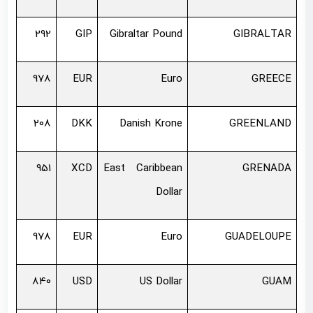
292
GIP
Gibraltar Pound
GIBRALTAR
978
EUR
Euro
GREECE
208
DKK
Danish Krone
GREENLAND
951
XCD
East Caribbean
GRENADA
Dollar
978
EUR
Euro
GUADELOUPE
840
USD
US Dollar
GUAM