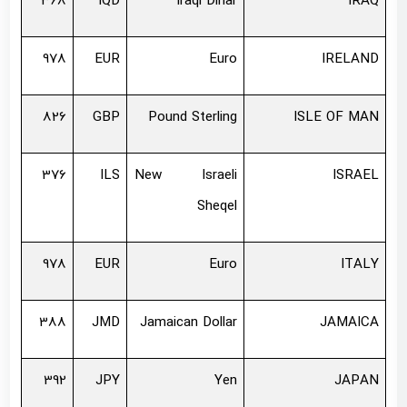
368
IQD
Iraqi Dinar
IRAQ
978
EUR
Euro
IRELAND
826
GBP
Pound Sterling
ISLE OF MAN
376
ILS
New Israeli
ISRAEL
Sheqel
978
EUR
Euro
ITALY
388
JMD
Jamaican Dollar
JAMAICA
392
JPY
Yen
JAPAN