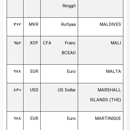
Ringgit
462
MVR
Rufiyaa
MALDIVES
952
XOF
CFA Franc
MALI
BCEAO
978
EUR
Euro
MALTA
840
USD
US Dollar
MARSHALL
ISLANDS (THE)
978
EUR
Euro
MARTINIQUE