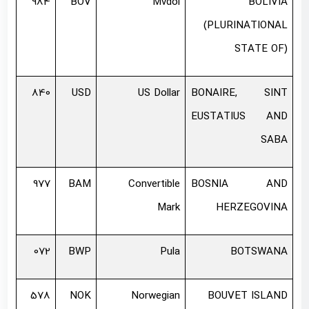
984
BOV
Mvdol
BOLIVIA
(PLURINATIONAL
STATE OF)
840
USD
US Dollar
BONAIRE, SINT
EUSTATIUS AND
SABA
977
BAM
Convertible
BOSNIA AND
Mark
HERZEGOVINA
072
BWP
Pula
BOTSWANA
578
NOK
Norwegian
BOUVET ISLAND