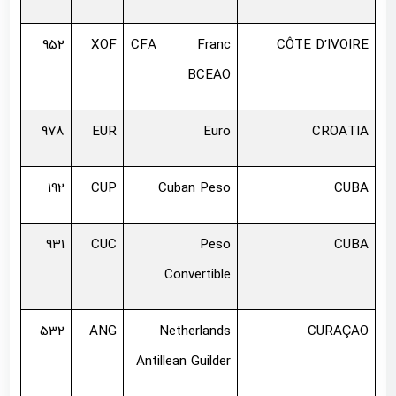
952
XOF
CFA Franc
CÔTE D’IVOIRE
BCEAO
978
EUR
Euro
CROATIA
192
CUP
Cuban Peso
CUBA
931
CUC
Peso
CUBA
Convertible
532
ANG
Netherlands
CURAÇAO
Antillean Guilder