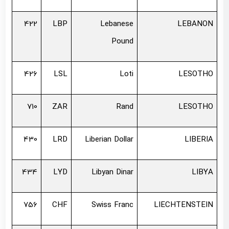
422
LBP
Lebanese
LEBANON
Pound
426
LSL
Loti
LESOTHO
710
ZAR
Rand
LESOTHO
430
LRD
Liberian Dollar
LIBERIA
434
LYD
Libyan Dinar
LIBYA
756
CHF
Swiss Franc
LIECHTENSTEIN