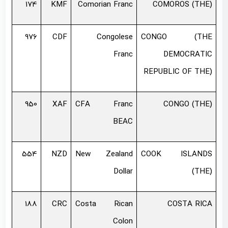
174
KMF
Comorian Franc
COMOROS (THE)
976
CDF
Congolese
CONGO (THE
Franc
DEMOCRATIC
REPUBLIC OF THE)
950
XAF
CFA Franc
CONGO (THE)
BEAC
554
NZD
New Zealand
COOK ISLANDS
Dollar
(THE)
188
CRC
Costa Rican
COSTA RICA
Colon