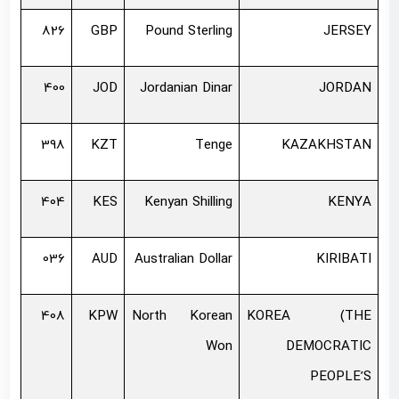
826
GBP
Pound Sterling
JERSEY
400
JOD
Jordanian Dinar
JORDAN
398
KZT
Tenge
KAZAKHSTAN
404
KES
Kenyan Shilling
KENYA
036
AUD
Australian Dollar
KIRIBATI
408
KPW
North Korean
KOREA (THE
Won
DEMOCRATIC
PEOPLE’S