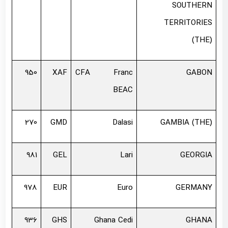
SOUTHERN
TERRITORIES
(THE)
950
XAF
CFA Franc
GABON
BEAC
270
GMD
Dalasi
GAMBIA (THE)
981
GEL
Lari
GEORGIA
978
EUR
Euro
GERMANY
936
GHS
Ghana Cedi
GHANA