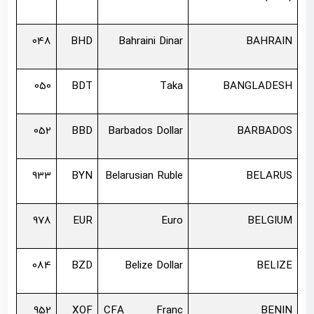
048
BHD
Bahraini Dinar
BAHRAIN
050
BDT
Taka
BANGLADESH
052
BBD
Barbados Dollar
BARBADOS
933
BYN
Belarusian Ruble
BELARUS
978
EUR
Euro
BELGIUM
084
BZD
Belize Dollar
BELIZE
952
XOF
CFA Franc
BENIN