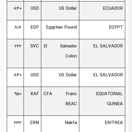
840
USD
US Dollar
ECUADOR
818
EGP
Egyptian Pound
EGYPT
222
SVC
El Salvador
EL SALVADOR
Colon
840
USD
US Dollar
EL SALVADOR
950
XAF
CFA Franc
EQUATORIAL
BEAC
GUINEA
232
ERN
Nakfa
ERITREA