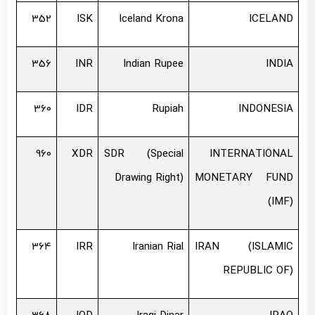
352
ISK
Iceland Krona
ICELAND
356
INR
Indian Rupee
INDIA
360
IDR
Rupiah
INDONESIA
960
XDR
SDR (Special
INTERNATIONAL
Drawing Right)
MONETARY FUND
(IMF)
364
IRR
Iranian Rial
IRAN (ISLAMIC
REPUBLIC OF)