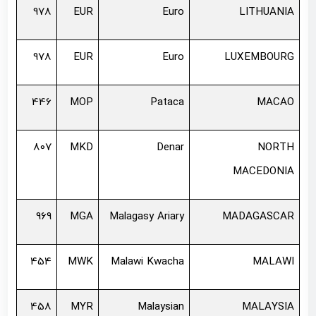
978
EUR
Euro
LITHUANIA
978
EUR
Euro
LUXEMBOURG
446
MOP
Pataca
MACAO
807
MKD
Denar
NORTH
MACEDONIA
969
MGA
Malagasy Ariary
MADAGASCAR
454
MWK
Malawi Kwacha
MALAWI
458
MYR
Malaysian
MALAYSIA