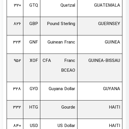
320
GTQ
Quetzal
GUATEMALA
826
GBP
Pound Sterling
GUERNSEY
324
GNF
Guinean Franc
GUINEA
952
XOF
CFA Franc
GUINEA-BISSAU
BCEAO
328
GYD
Guyana Dollar
GUYANA
332
HTG
Gourde
HAITI
840
USD
US Dollar
HAITI