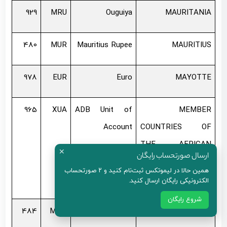
929
MRU
Ouguiya
MAURITANIA
480
MUR
Mauritius Rupee
MAURITIUS
978
EUR
Euro
MAYOTTE
965
XUA
ADB Unit of
MEMBER
Account
COUNTRIES OF
THE AFRICAN
✕
ارسال صورتحساب رایگان
DEVELOPMENT
همین حالا در لیموتکس ثبت‌نام کنید و ۲ صورتحساب
BANK GROUP
الکترونیکی رایگان ارسال کنید.
شروع رایگان
484
MXN
Mexican Peso
MEXICO