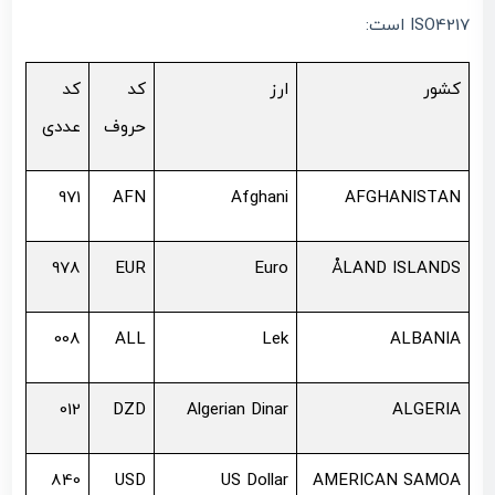
ISO4217 است:
کشور
ارز
کد
کد
حروف
عددی
971
AFN
Afghani
AFGHANISTAN
978
EUR
Euro
ÅLAND ISLANDS
008
ALL
Lek
ALBANIA
012
DZD
Algerian Dinar
ALGERIA
840
USD
US Dollar
AMERICAN SAMOA