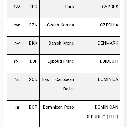
978
EUR
Euro
CYPRUS
203
CZK
Czech Koruna
CZECHIA
208
DKK
Danish Krone
DENMARK
262
DJF
Djibouti Franc
DJIBOUTI
951
XCD
East Caribbean
DOMINICA
Dollar
214
DOP
Dominican Peso
DOMINICAN
REPUBLIC (THE)