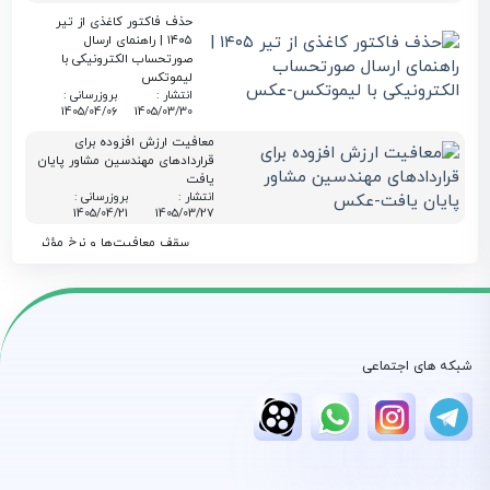
حذف فاکتور کاغذی از تیر
۱۴۰۵ | راهنمای ارسال
صورتحساب الکترونیکی با
لیموتکس
انتشار :
بروزرسانی :
1405/04/06
1405/03/30
معافیت ارزش افزوده برای
قراردادهای مهندسین مشاور پایان
یافت
انتشار :
بروزرسانی :
1405/04/21
1405/03/27
سقف معافیت‌ها و نرخ مؤثر
مالیاتی در بودجه ۱۴۰۵؛
راهنمای جامع برای مودیان
لیموتکس
انتشار :
بروزرسانی :
1405/03/23
1405/03/23
استعلام گواهی ارزش افزوده
شبکه های اجتماعی
شرکت و اشخاص حقیقی |
آموزش کامل سامانه evat
انتشار :
بروزرسانی :
1405/03/19
1405/03/19
معافیت مالیاتی بند (ل)
ماده ۱۳۹ در سال 1405 و