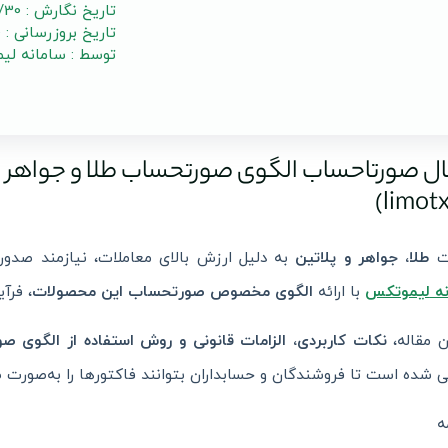
تاریخ نگارش : 1404/06/30
تاریخ بروزرسانی : 1405/04/10
توسط : سامانه لی
ال صورتاحساب الگوی صورتحساب طلا و جواهر و
ت
طلا، جواهر و پلاتین
به دلیل ارزش بالای معاملات، نیازمند صدو
نه
لیموتکس
با ارائه
الگوی مخصوص صورتحساب این محصولات
، فرآ
ن مقاله،
نکات کاربردی، الزامات قانونی و روش استفاده از الگوی ص
 شده است تا فروشندگان و حسابداران بتوانند فاکتورها را به‌صورت ص
ه