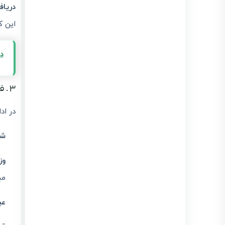
دریافت CSR و کلیدها
این ک
در
۳ . فیلدهای کلیدی الگوی طلا/جواهر و نحوه تکمیل دقیق آنها
در اد
شن
وز
مب
عیار