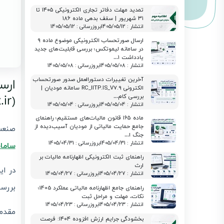
تمدید مهلت دفاتر تجاری الکترونیکی ۱۴۰۵ تا
۳۱ شهریور | سقف بدهی ماده ۱۸۶
انتشار : 1405/05/12
بروزرسانی : 1405/05/12
ارسال صورتحساب الکترونیکی موضوع ماده ۹
در سامانه لیموتکس؛ بررسی قابلیت‌های جدید
یادداشت ۱…
انتشار : 1405/05/08
بروزرسانی : 1405/05/08
آخرین تغییرات دستورالعمل صدور صورتحساب
ارس
الکترونی RC_IITP.IS_V7.9 سامانه مودیان |
(limotx.ir)
بررسی کام…
انتشار : 1405/05/04
بروزرسانی : 1405/05/04
ماده ۱۶۵ قانون مالیات‌های مستقیم؛ راهنمای
جامع حمایت مالیاتی از مودیان آسیب‌دیده از
صنع
جنگ ا…
انتشار : 1405/04/31
بروزرسانی : 1405/04/31
ساما
راهنمای ثبت الکترونیکی اظهارنامه مالیات بر
ارث
در ای
انتشار : 1405/04/27
بروزرسانی : 1405/04/27
بررسی
راهنمای جامع اظهارنامه مالیاتی عملکرد 1405؛
نکات، مهلت و مراحل ثبت
انتشار : 1405/04/23
بروزرسانی : 1405/04/23
مقدم
بخشودگی جرایم ارزش افزوده ۱۴۰۴: فرصت