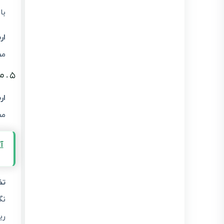
با
ار
مط
۵ . مسائل حقوقی و مالیاتی مهم
ار
مم
آ
تف
نگ
ری