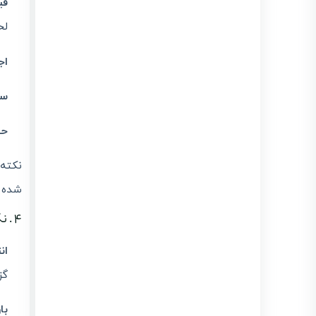
قی
لح
اج
سو
حق
نکته:
شده ب
۴ . نکات عملیاتی و روند کاری در پنل لیموتکس
ان
گز
با