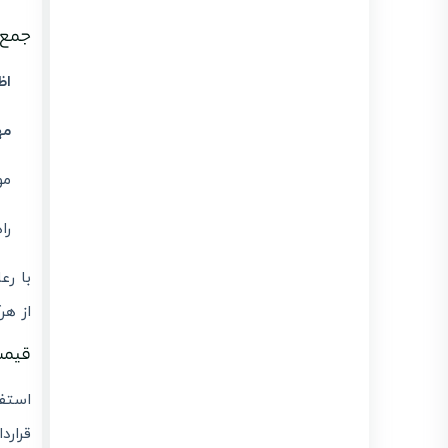
جمع‌
اظ
مه
مو
را
با رع
از هر
قیمت
استفا
قرارد