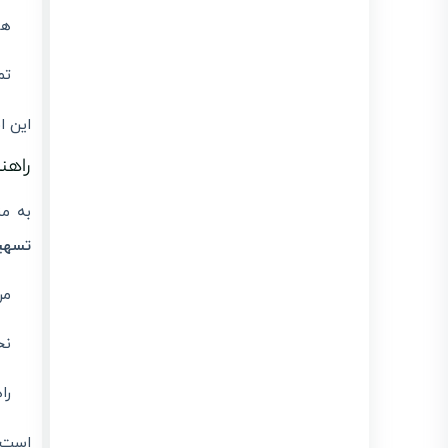
هم
تم
این ا
راهنما
به من
تسهی
مر
نح
را
است و