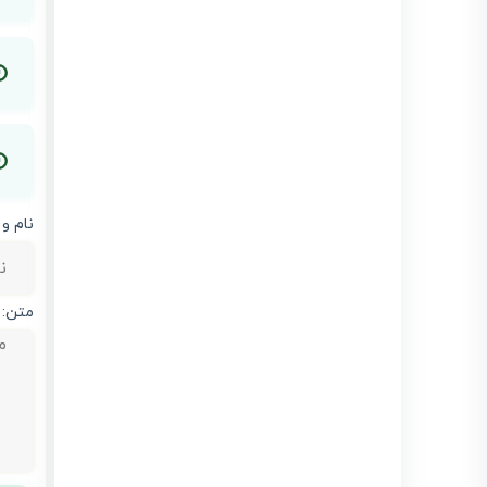
نام و 
متن: