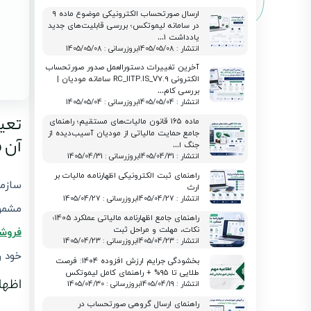
ارسال صورتحساب الکترونیکی موضوع ماده ۹
در سامانه لیموتکس؛ بررسی قابلیت‌های جدید
یادداشت ۱…
انتشار : 1405/05/08
بروزرسانی : 1405/05/08
آخرین تغییرات دستورالعمل صدور صورتحساب
الکترونی RC_IITP.IS_V7.9 سامانه مودیان |
بررسی کام…
انتشار : 1405/05/04
بروزرسانی : 1405/05/04
تعیی
ماده ۱۶۵ قانون مالیات‌های مستقیم؛ راهنمای
جامع حمایت مالیاتی از مودیان آسیب‌دیده از
آن ف
جنگ ا…
انتشار : 1405/04/31
بروزرسانی : 1405/04/31
راهنمای ثبت الکترونیکی اظهارنامه مالیات بر
سازما
ارث
انتشار : 1405/04/27
بروزرسانی : 1405/04/27
مشمول
راهنمای جامع اظهارنامه مالیاتی عملکرد 1405؛
نکات، مهلت و مراحل ثبت
فروش
انتشار : 1405/04/23
بروزرسانی : 1405/04/23
خود ر
بخشودگی جرایم ارزش افزوده ۱۴۰۴: فرصت
طلایی تا ۹۵% + راهنمای کامل لیموتکس
اظها
انتشار : 1405/04/19
بروزرسانی : 1405/04/30
راهنمای ارسال گروهی صورتحساب در