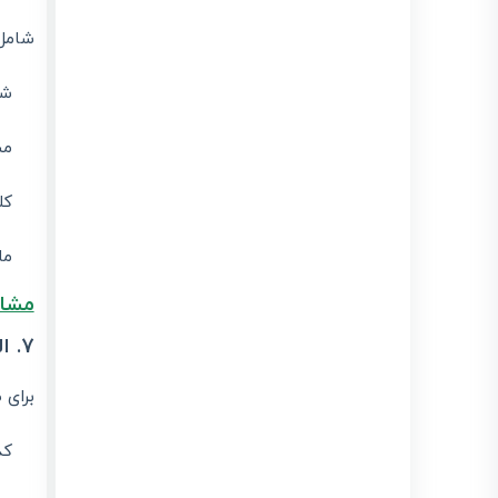
شامل 
شم
مس
کل
ما
مشاه
7. الگوی صورتحساب صادرات
برای 
کد