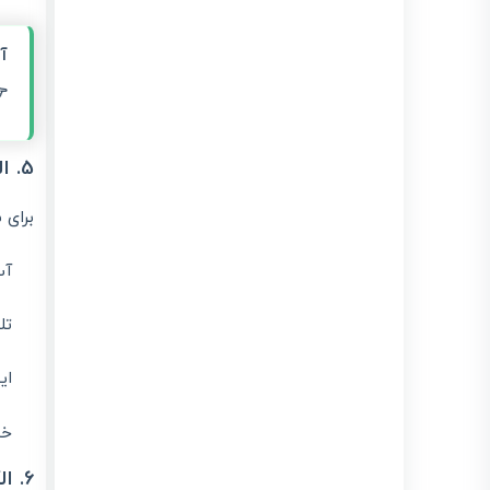
ه

5. الگوی قبوض خدماتی
شامل:
از
اه
نت
کی
6. الگوی صورتحساب بلیط هواپیما