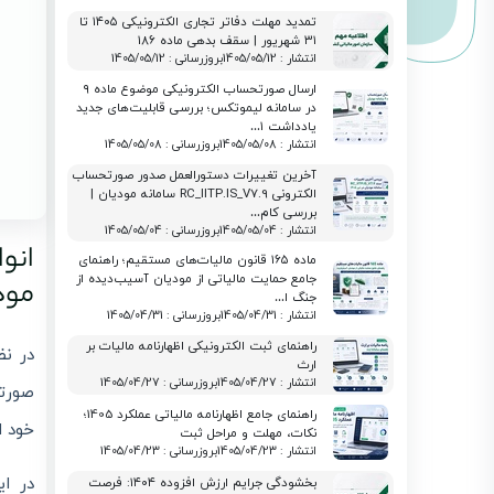
تمدید مهلت دفاتر تجاری الکترونیکی ۱۴۰۵ تا
۳۱ شهریور | سقف بدهی ماده ۱۸۶
انتشار : 1405/05/12
بروزرسانی : 1405/05/12
ارسال صورتحساب الکترونیکی موضوع ماده ۹
در سامانه لیموتکس؛ بررسی قابلیت‌های جدید
یادداشت ۱…
انتشار : 1405/05/08
بروزرسانی : 1405/05/08
آخرین تغییرات دستورالعمل صدور صورتحساب
الکترونی RC_IITP.IS_V7.9 سامانه مودیان |
بررسی کام…
انتشار : 1405/05/04
بروزرسانی : 1405/05/04
انو
ماده ۱۶۵ قانون مالیات‌های مستقیم؛ راهنمای
جامع حمایت مالیاتی از مودیان آسیب‌دیده از
مودی
جنگ ا…
انتشار : 1405/04/31
بروزرسانی : 1405/04/31
راهنمای ثبت الکترونیکی اظهارنامه مالیات بر
در نظ
ارث
انتشار : 1405/04/27
بروزرسانی : 1405/04/27
صورتح
راهنمای جامع اظهارنامه مالیاتی عملکرد 1405؛
خود 
نکات، مهلت و مراحل ثبت
انتشار : 1405/04/23
بروزرسانی : 1405/04/23
در ای
بخشودگی جرایم ارزش افزوده ۱۴۰۴: فرصت