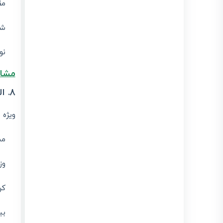
مق
شن
نو
مشاه
8. الگوی بارنامه
ویژه 
مش
وز
کر
بی