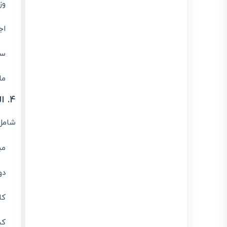
وز
اج
سو
ما
4. الگوی صورتحساب قراردادهای پیمانکاری
شامل 
مب
دو
کا
کس