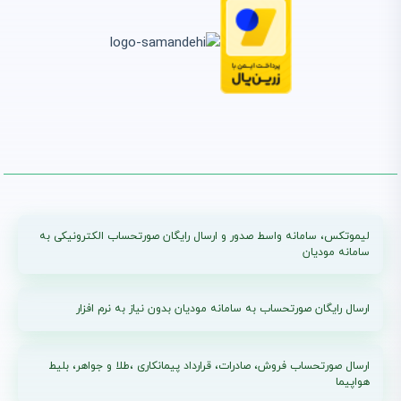
استعلام گواهی ارزش افزوده
شرکت و اشخاص حقیقی |
آموزش کامل سامانه evat
انتشار :
بروزرسانی :
1405/03/19
1405/03/19
معافیت مالیاتی بند (ل)
ماده ۱۳۹ در سال 1405 و
نقش لیموتکس در مدیریت
صورتحساب الکترونیکی
انتشار :
بروزرسانی :
1405/03/15
1405/03/15
تفاوت گام های پرونده مالیاتی (گام ۱-۴) + ارسال صورتحساب با لیموتکس
انتشار : 1405/03/11
بروزرسانی : 1405/04/22
لیموتکس، سامانه واسط صدور و ارسال رایگان صورتحساب الکترونیکی به
سامانه مودیان
ارسال رایگان صورتحساب به سامانه مودیان بدون نیاز به نرم افزار
ارسال صورتحساب فروش، صادرات، قرارداد پیمانکاری ،طلا و جواهر، بلیط
هواپیما