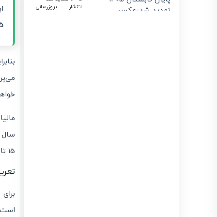
انتشار :
بروزرسانی :
1405/04/31
1405/04/02
25 درصد درآمد 
حذف فاکتور کاغذی
از تیر ۱۴۰۵ | راهنمای
ارسال صورتحساب
الکترونیکی با
بنابر
لیموتکس
انتشار :
بروزرسانی :
1405/04/06
1405/03/30
می‌پر
معافیت ارزش
خواهی
افزوده برای
قراردادهای مهندسین
مشاور پایان یافت
انتشار :
بروزرسانی :
1405/04/21
1405/03/27
سال ا
سقف معافیت‌ها و
15 تا 25 درصد درآمد این افراد تعیین شده است.
نرخ مؤثر مالیاتی در
بودجه ۱۴۰۵؛ راهنمای
جامع برای مودیان
تعری
لیموتکس
انتشار :
بروزرسانی :
1405/03/23
1405/03/23
برای 
استعلام گواهی
است. 
ارزش افزوده شرکت