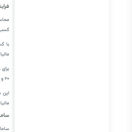
فراین
محاسب
کسب‌و
با کس
مالیا
20 و 25 درصد هستند.
این س
مالیا
سامان
سامان