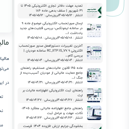
تمدید مهلت دفاتر تجاری الکترونیکی ۱۴۰۵ تا
۳۱ شهریور | سقف بدهی ماده ۱۸۶
انتشار : 1405/05/12
بروزرسانی : 1405/05/12
ارسال صورتحساب الکترونیکی موضوع ماده ۹
در سامانه لیموتکس؛ بررسی قابلیت‌های جدید
یادداشت ۱…
انتشار : 1405/05/08
بروزرسانی : 1405/05/08
مال
آخرین تغییرات دستورالعمل صدور صورتحساب
الکترونی RC_IITP.IS_V7.9 سامانه مودیان |
بررسی کام…
مالیا
انتشار : 1405/05/04
بروزرسانی : 1405/05/04
می‌تو
ماده ۱۶۵ قانون مالیات‌های مستقیم؛ راهنمای
جامع حمایت مالیاتی از مودیان آسیب‌دیده از
جنگ ا…
در ای
انتشار : 1405/04/31
بروزرسانی : 1405/04/31
راهنمای ثبت الکترونیکی اظهارنامه مالیات بر
ارث
تع
انتشار : 1405/04/27
بروزرسانی : 1405/04/27
راهنمای جامع اظهارنامه مالیاتی عملکرد 1405؛
نح
نکات، مهلت و مراحل ثبت
انتشار : 1405/04/23
بروزرسانی : 1405/04/23
مع
بخشودگی جرایم ارزش افزوده ۱۴۰۴: فرصت