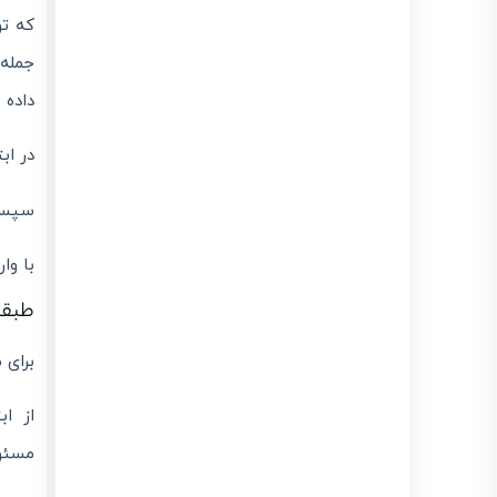
که تو
جمله 
داده 
در اب
سپس، 
با وا
طبقه
برای 
مسئول