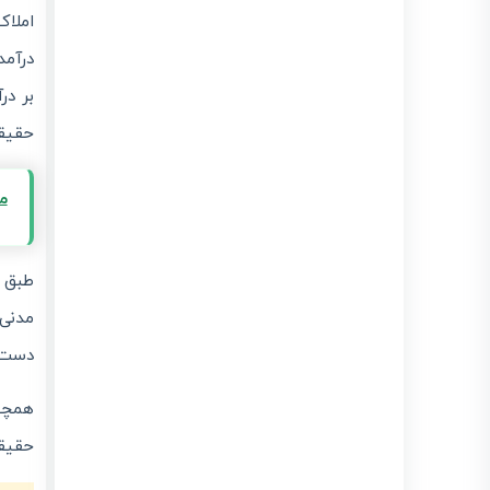
و اشخاص حقیقی |
آموزش کامل سامانه
evat
درآم
انتشار :
بروزرسانی :
1405/03/19
1405/03/19
بر در
معافیت مالیاتی بند (ل) ماده ۱۳۹ در سال 1405 و نقش
لیموتکس در مدیریت صورتحساب الکترونیکی
حقیقی
انتشار : 1405/03/15
بروزرسانی : 1405/03/15
تفاوت گام های پرونده مالیاتی (گام ۱-۴) + ارسال
صورتحساب با لیموتکس
معاف
انتشار : 1405/03/11
بروزرسانی : 1405/04/22
طبق ا
مدنی 
دست م
حقیقی