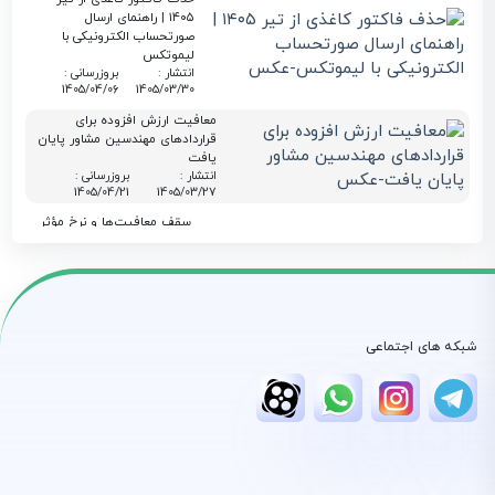
۱۴۰۵ | راهنمای ارسال
صورتحساب الکترونیکی با
لیموتکس
انتشار :
بروزرسانی :
1405/04/06
1405/03/30
معافیت ارزش افزوده برای
قراردادهای مهندسین مشاور پایان
یافت
انتشار :
بروزرسانی :
1405/04/21
1405/03/27
سقف معافیت‌ها و نرخ مؤثر
مالیاتی در بودجه ۱۴۰۵؛
راهنمای جامع برای مودیان
لیموتکس
انتشار :
بروزرسانی :
1405/03/23
1405/03/23
استعلام گواهی ارزش افزوده
شبکه های اجتماعی
شرکت و اشخاص حقیقی |
آموزش کامل سامانه evat
انتشار :
بروزرسانی :
1405/03/19
1405/03/19
معافیت مالیاتی بند (ل)
ماده ۱۳۹ در سال 1405 و
نقش لیموتکس در مدیریت