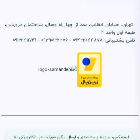
صورتحساب الکترونیکی
انتشار :
بروزرسانی :
1405/03/15
1405/03/15
تفاوت گام های پرونده مالیاتی
تهران، خیابان انقلاب، بعد از چهارراه وصال، ساختمان فروردین،
(گام ۱-۴) + ارسال صورتحساب با
لیموتکس
طبقه اول واحد 4
انتشار :
بروزرسانی :
تلفن پشتیبانی: 09422044878 - 09390126376 - 09122411741
1405/04/22
1405/03/11
تمدید مهلت پرداخت مالیات بر ارزش افزوده زمستان ۱۴۰۴ | بخشنامه جدید
انتشار : 1405/03/07
بروزرسانی : 1405/03/09
لیموتکس، سامانه واسط صدور و ارسال رایگان صورتحساب الکترونیکی به