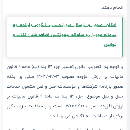
انجام دهند.
امکان صدور و ارسال صورتحساب الگوی بارنامه به
سامانه مودیان و سامانه لیموتکس اضافه شد - نکات و
قوانین
با توجه به تصویب قانون تفسیر جزء 13 بند (ب) ماده ۹ قانون
مالیات بر ارزش افزوده مصوب ۱۴۰4/۰2/۰3 مبنی بر اینکه
صدور بارنامه شرکت‌ها و مؤسسات حمل و نقل مشمول خدمات
حمل و نقل موضوع جزء 13 بند ب ماده 9 قانون مالیات بر
ارزش افزوده مصوب 2/03/1400 است و از معاقیت جزء مذکور
برخوردار میباشد . به آگاهی می رساند :